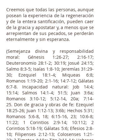
Creemos que todas las personas, aunque
posean la experiencia de la regeneración
y de la entera santificación, pueden caer
de la gracia y apostatar y, a menos que se
arrepientan de sus pecados, se perderán
eternalmente y sin esperanza.
(Semejanza divina y responsabilidad
moral: Génesis 1:26-27; 2:16-17;
Deuteronomio 28:1-2; 30:19; Josué 24:15;
Salmo 8:3-5; Isaías 1:8-10; Jeremías 31:29-
30; Ezequiel 18:1-4; Miqueas 6:8;
Romanos 1:19-20; 2:1-16; 14:7-12; Gálatas
6:7-8. Incapacidad natural: Job 14:4;
15:14; Salmos 14:1-4; 51:5; Juan 3:6a;
Romanos 3:10-12; 5:12-14, 20a; 7:14-
25. Don de gracia y obras de fe: Ezequiel
18:25-26; Juan 1:12-13; 3:6b; Hechos 5:31;
Romanos 5:6-8, 18; 6:15-16, 23; 10:6-8;
11:22; 1 Corintios 2:9-14; 10:112; 2
Corintios 5:18-19; Gálatas 5:6; Efesios 2:8-
10; Filipenses 2:12-13; Colosenses 1:21-