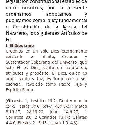
legislación constitucional establecida
entre nosotros, por la presente
ordenamos, adoptamos y
publicamos como la ley fundamental
o Constitución de la Iglesia del
Nazareno, los siguientes Artículos de
Fe.
I. El Dios trino
Creemos en un solo Dios eternamente
existente e infinito, Creador y
Sustentador Soberano del universo; que
sólo Él es Dios, santo en naturaleza,
atributos y propósito. El Dios, quien es
amor santo y luz, es trino en su ser
esencial, revelado como Padre, Hijo y
Espíritu Santo.
(Génesis 1; Levítico 19:2; Deuteronomio
6:4-5; Isaías 5:16; 6:1-7; 40:18-31; Mateo
3:16-17; 28:19-20; Juan 14:6-27; 1
Corintios 8:6; 2 Corintios 13:14; Gálatas
4:4-6; Efesios 2:13-18, 1 Juan 1:5; 4:8).