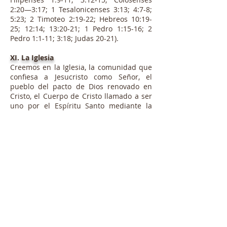
2:20—3:17; 1 Tesalonicenses 3:13; 4:7-8;
5:23; 2 Timoteo 2:19-22; Hebreos 10:19-
25; 12:14; 13:20-21; 1 Pedro 1:15-16; 2
Pedro 1:1-11; 3:18; Judas 20-21).
XI. La Iglesia
Creemos en la Iglesia, la comunidad que
confiesa a Jesucristo como Señor, el
pueblo del pacto de Dios renovado en
Cristo, el Cuerpo de Cristo llamado a ser
uno por el Espíritu Santo mediante la
Palabra. Dios llama a la Iglesia a expresar
su vida en la unidad y la comunión del
Espíritu; en adoración por medio de la
predicación de la Palabra de Dios, en la
observancia de los sacramentos y el
ministerio en su nombre; en la
obediencia a Cristo, la vida santa y la
mutua rendición de cuentas.
La misión de la Iglesia en el mundo es
compartir la obra redentora y el
ministerio reconciliador de Cristo en el