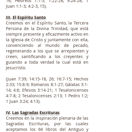
16; Hebreos 1:1-5; 7:22-28; 9:24-28; 1
Juan 1:1-3; 4:2-3, 15).
III. El Espíritu Santo
Creemos en el Espíritu Santo, la Tercera
Persona de la Divina Trinidad, que está
siempre presente y eficazmente activo en
la Iglesia de Cristo y juntamente con ella,
convenciendo al mundo de pecado,
regenerando a los que se arrepienten y
creen, santificando a los creyentes y
guiando a toda verdad la cual está en
Jesucristo.
(Juan 7:39; 14:15-18, 26; 16:7-15; Hechos
2:33; 15:8-9; Romanos 8:1-27; Gálatas 3:1-
14; 4:6; Efesios 3:14-21; 1 Tesalonicenses
4:7-8; 2 Tesalonicenses 2:13; 1 Pedro 1:2;
1 Juan 3:24; 4:13).
IV. Las Sagradas Escrituras
Creemos en la inspiración plenaria de las
Sagradas Escrituras, por las cuales
aceptamos los 66 libros del Antiguo y