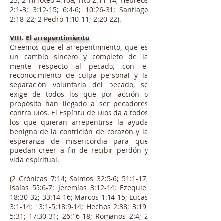
23; 2 Timoteo 4:10a; Tito 2:11-14; Hebreos
2:1-3; 3:12-15; 6:4-6; 10:26-31; Santiago
2:18-22; 2 Pedro 1:10-11; 2:20-22).
VIII. El arrepentimiento
Creemos que el arrepentimiento, que es
un cambio sincero y completo de la
mente respecto al pecado, con el
reconocimiento de culpa personal y la
separación voluntaria del pecado, se
exige de todos los que por acción o
propósito han llegado a ser pecadores
contra Dios. El Espíritu de Dios da a todos
los que quieran arrepentirse la ayuda
benigna de la contrición de corazón y la
esperanza de misericordia para que
puedan creer a fin de recibir perdón y
vida espiritual.
(2 Crónicas 7:14; Salmos 32:5-6; 51:1-17;
Isaías 55:6-7; Jeremías 3:12-14; Ezequiel
18:30-32; 33:14-16; Marcos 1:14-15; Lucas
3:1-14; 13:1-5;18:9-14; Hechos 2:38; 3:19;
5:31; 17:30-31; 26:16-18; Romanos 2:4; 2