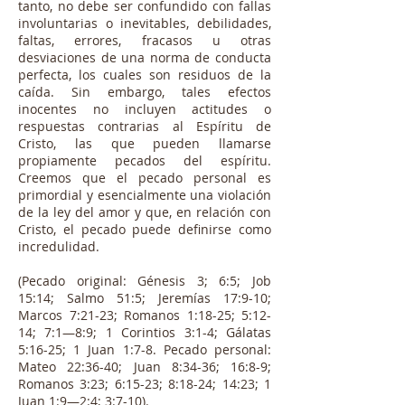
tanto, no debe ser confundido con fallas
involuntarias o inevitables, debilidades,
faltas, errores, fracasos u otras
desviaciones de una norma de conducta
perfecta, los cuales son residuos de la
caída. Sin embargo, tales efectos
inocentes no incluyen actitudes o
respuestas contrarias al Espíritu de
Cristo, las que pueden llamarse
propiamente pecados del espíritu.
Creemos que el pecado personal es
primordial y esencialmente una violación
de la ley del amor y que, en relación con
Cristo, el pecado puede definirse como
incredulidad.
(Pecado original: Génesis 3; 6:5; Job
15:14; Salmo 51:5; Jeremías 17:9-10;
Marcos 7:21-23; Romanos 1:18-25; 5:12-
14; 7:1—8:9; 1 Corintios 3:1-4; Gálatas
5:16-25; 1 Juan 1:7-8. Pecado personal:
Mateo 22:36-40; Juan 8:34-36; 16:8-9;
Romanos 3:23; 6:15-23; 8:18-24; 14:23; 1
Juan 1:9—2:4; 3:7-10).