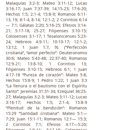
Malaquías 3:2-3; Mateo 3:11-12; Lucas
3:16-17; Juan 7:37-39; 14:15-23; 17:6-20;
Hechos 1:5; 2:1-4; 15:8-9; Romanos 6:11-
13, 19; 8:1-4, 8-14; 12:1-2; 2 Corintios 6:14
— 7:1; Gálatas 2:20; 5:16-25; Efesios 3:14-
21; 5:17-18, 25-27; Filipenses 3:10-15;
Colosenses 3:1-17; 1 Tesalonicenses 5:23-
24; Hebreos 4:9-11; 10:10-17; 12:1-2;
13:12; 1 Juan 1:7, 9). (“Perfección
cristiana”, “amor perfecto”: Deuteronomio
30:6; Mateo 5:43-48; 22:37-40; Romanos
12:9-21; 13:8-10; 1 Corintios 13;
Filipenses 3:10-15; Hebreos 6:1; 1 Juan
4:17-18 “Pureza de corazón”: Mateo 5:8;
Hechos 15:8-9; 1 Pedro 1:22; 1 Juan 3:3
“La llenura o el bautismo con el Espíritu
Santo”: Jeremías 31:31-34; Ezequiel 36:25-
27; Malaquías 3:2-3; Mateo 3:11-12; Lucas
3:16-17; Hechos 1:5; 2:1-4; 15:8-9
“Plenitud de la bendición”: Romanos
15:29 “Santidad cristiana”: Mateo 5:1—
7:29; Juan 15:1-11; Romanos 12:1— 15:3;
2 Corintios 7:1; Efesios 4:17—5:20;
Filipenses 1:9-11; 3:12-15; Colosenses